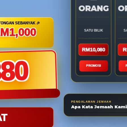
ORANG
O
TONGAN SEBANYAK 🎉
M1,000
SATU BILIK
S
RM10,080
R
880
PROMOSI
PENGALAMAN JEMAAH
Apa Kata Jemaah Kami
AT