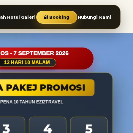
rah
Hotel
Galeri
🔐 Booking
Hubungi Kami
OS - 7 SEPTEMBER 2026
12 HARI 10 MALAM
 PAKEJ PROMOSI
PENA 10 TAHUN EZI2TRAVEL
3
4
5