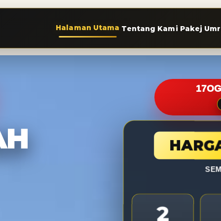
Halaman Utama
Tentang Kami
Pakej Um
17OG
AH
HARGA
SEM
2